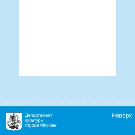
Наверх
Природно-истор